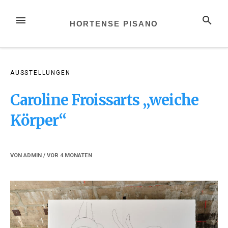
Zum
Inhalt
MENÜ
SUCHE
HORTENSE PISANO
springen
AUSSTELLUNGEN
Caroline Froissarts „weiche
Körper“
VON
ADMIN
/ VOR
4 MONATEN