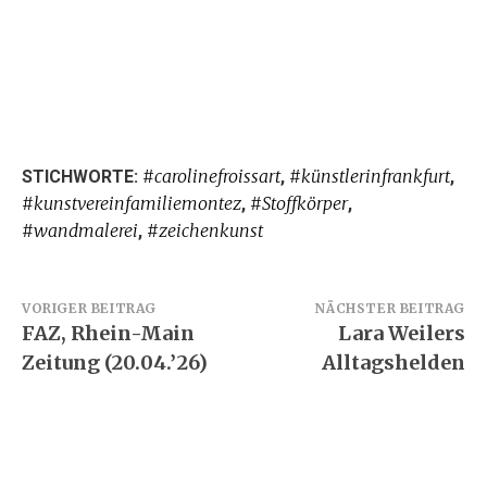
#carolinefroissart
#künstlerinfrankfurt
STICHWORTE:
,
,
#kunstvereinfamiliemontez
#Stoffkörper
,
,
#wandmalerei
#zeichenkunst
,
Beitragsnavigation
VORIGER BEITRAG
NÄCHSTER BEITRAG
FAZ, Rhein-Main
Lara Weilers
Zeitung (20.04.’26)
Alltagshelden