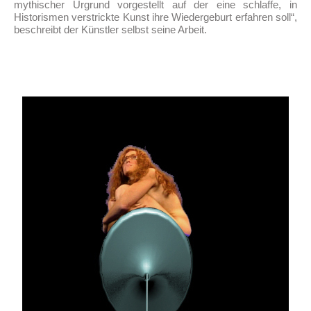
mythischer Urgrund vorgestellt auf der eine schlaffe, in
Historismen verstrickte Kunst ihre Wiedergeburt erfahren soll“,
beschreibt der Künstler selbst seine Arbeit.