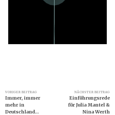
Beitragsnavigation
VORIGER BEITRAG
NÄCHSTER BEITRAG
Immer, immer
Einführungsrede
mehr in
für Julia Mantel &
Deutschland…
Nina Werth