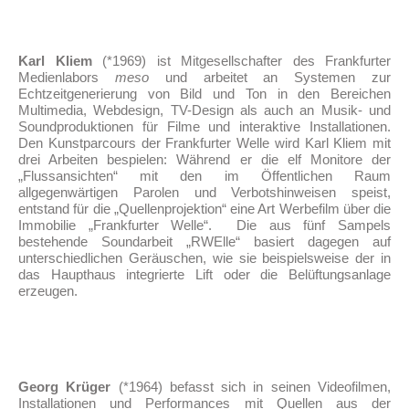
Karl Kliem
(*1969) ist Mitgesellschafter des Frankfurter
Medienlabors
meso
und arbeitet an Systemen zur
Echtzeitgenerierung von Bild und Ton in den Bereichen
Multimedia, Webdesign, TV-Design als auch an Musik- und
Soundproduktionen für Filme und interaktive Installationen.
Den Kunstparcours der Frankfurter Welle wird Karl Kliem mit
drei Arbeiten bespielen: Während er die elf Monitore der
„Flussansichten“ mit den im Öffentlichen Raum
allgegenwärtigen Parolen und Verbotshinweisen speist,
entstand für die „Quellenprojektion“ eine Art Werbefilm über die
Immobilie „Frankfurter Welle“. Die aus fünf Sampels
bestehende Soundarbeit „RWElle“ basiert dagegen auf
unterschiedlichen Geräuschen, wie sie beispielsweise der in
das Haupthaus integrierte Lift oder die Belüftungsanlage
erzeugen.
Georg Krüger
(*1964) befasst sich in seinen Videofilmen,
Installationen und Performances mit Quellen aus der