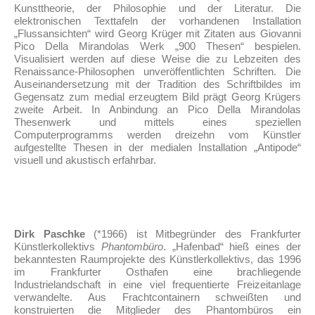
Kunsttheorie, der Philosophie und der Literatur. Die
elektronischen Texttafeln der vorhandenen Installation
„Flussansichten“ wird Georg Krüger mit Zitaten aus Giovanni
Pico Della Mirandolas Werk „900 Thesen“ bespielen.
Visualisiert werden auf diese Weise die zu Lebzeiten des
Renaissance-Philosophen unveröffentlichten Schriften. Die
Auseinandersetzung mit der Tradition des Schriftbildes im
Gegensatz zum medial erzeugtem Bild prägt Georg Krügers
zweite Arbeit. In Anbindung an Pico Della Mirandolas
Thesenwerk und mittels eines speziellen
Computerprogramms werden dreizehn vom Künstler
aufgestellte Thesen in der medialen Installation „Antipode“
visuell und akustisch erfahrbar.
Dirk Paschke
(*1966) ist Mitbegründer des Frankfurter
Künstlerkollektivs
Phantombüro
. „Hafenbad“ hieß eines der
bekanntesten Raumprojekte des Künstlerkollektivs, das 1996
im Frankfurter Osthafen eine brachliegende
Industrielandschaft in eine viel frequentierte Freizeitanlage
verwandelte. Aus Frachtcontainern schweißten und
konstruierten die Mitglieder des Phantombüros ein