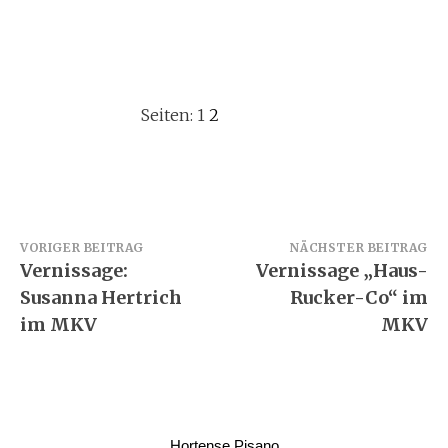
Seiten:
1
2
Beitragsnavigation
VORIGER BEITRAG
NÄCHSTER BEITRAG
Vernissage:
Vernissage „Haus-
Susanna Hertrich
Rucker-Co“ im
im MKV
MKV
Hortense Pisano