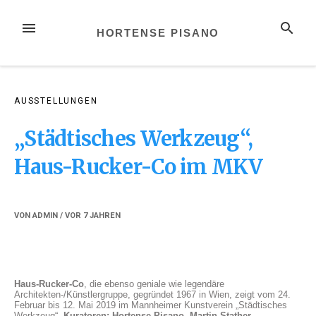
Zum
Inhalt
MENÜ
SUCHE
HORTENSE PISANO
springen
AUSSTELLUNGEN
„Städtisches Werkzeug“,
Haus-Rucker-Co im MKV
VON
ADMIN
/ VOR
7 JAHREN
Haus-Rucker-Co
, die ebenso geniale wie legendäre
Architekten-/Künstlergruppe, gegründet 1967 in Wien, zeigt vom 24.
Februar bis 12. Mai 2019 im Mannheimer Kunstverein „Städtisches
Werkzeug“.
Kuratoren: Hortense Pisano, Martin Stather