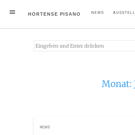
Zum
Inhalt
MENÜ
NEWS
AUSSTEL
HORTENSE PISANO
springen
Suchen
nach:
Monat:
NEWS