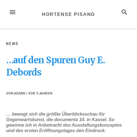
Zum
Inhalt
MENÜ
SUCHE
HORTENSE PISANO
springen
NEWS
…auf den Spuren Guy E.
Debords
VON
ADMIN
/ VOR
9 JAHREN
… bewegt sich die größte Überblicksschau für
Gegenwartskunst, die documenta 14. in Kassel. So
gewinne ich in Anbetracht des Ausstellungskonzeptes
und des ersten Eröffnungstages den Eindruck.