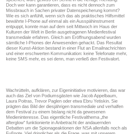
Doch wer kann garantieren, dass es nicht dennoch zum
Missbrauch in Sachen privater Datenspeicherung kommt?
Wie es sich anfühlt, wenn sich das als praktisches Hilfsmittel
bewährte I-Phone auf einmal als ein Ausspähinstrument
entpuppt, konnte man auf dem seit Mittwoch im Haus der
Kulturen der Welt in Berlin ausgetragenen Medienfestival
transmediale erfahren. Gleich am Eröffnungsabend wurden
sämtliche I-Phones der Anwesenden gehackt. Das Resultat
dieser Kunst-Aktion bestand in einer Flut an Emailnachrichten
und einer erschwerten Kommunikation: keine Telefonate mehr,
keine SMS mehr, es sei denn, man verließ den Festivalort.
Wachrütteln, aufklären, zur Eigeninitiative motivieren, das war
auch das Ziel von Podiumsgästen wie Jacob Appelbaum,
Laura Poitras, Trevor Paglen oder etwa Ebru Yetiskin. Sie
prägten das Bild der diesjährigen transmediale und verhalfen
dem Festival zu einem bislang nicht da gewesenen
Medieninteresse. Das eigentliche Festivalthema „the
afterglow“ funktionierte in Anbetracht der andauernden
Debatten um die Spionageaktionen der NSA allenfalls noch als
Fußnote. Viel dringlicher als die Frage, was mit unserem