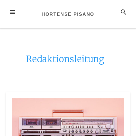
Zum
Inhalt
MENÜ
SUCHE
HORTENSE PISANO
springen
Redaktionsleitung