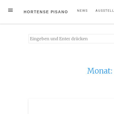
Zum
Inhalt
MENÜ
NEWS
AUSSTEL
HORTENSE PISANO
springen
Suchen
nach:
Monat