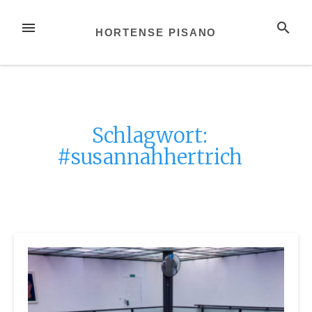
Zum
Inhalt
MENÜ
SUCHE
HORTENSE PISANO
springen
Schlagwort:
#susannahhertrich