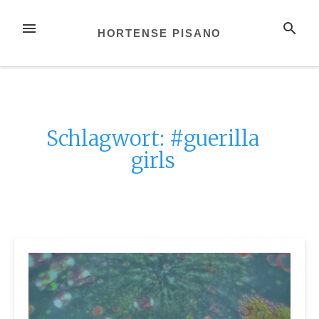
Zum
Inhalt
MENÜ
SUCHE
HORTENSE PISANO
springen
Schlagwort:
#guerilla
girls